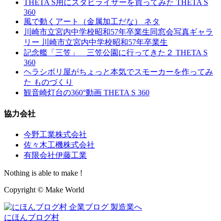
THETA S用にスタビライザーを買ってみた
THETA S
360
風で動くアート（金属加工だな）
ネタ
川崎市立宮内中学校昭和57年卒業生同窓会写真ギャラ
リー
川崎市立宮内中学校昭和57年卒業生
記念艦「三笠」 三笠公園に行ってきた２
THETA S
360
ヘラシボリ屋がちょっと本気でスモーカーを作ってみ
た
ものづくり
観音崎灯台の360°動画
THETA S 360
協力会社
今野工業株式会社
佐々木工機株式会社
有限会社伊藤工業
Nothing is able to make !
Copyright © Make World
にほんブログ村