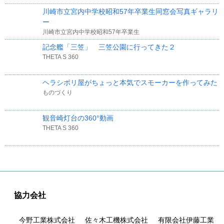
川崎市立宮内中学校昭和57年卒業生同窓会写真ギャラリ
ー
川崎市立宮内中学校昭和57年卒業生
記念艦「三笠」 三笠公園に行ってきた２
THETA S 360
ヘラシボリ屋がちょっと本気でスモーカーを作ってみた
ものづくり
観音崎灯台の360°動画
THETA S 360
協力会社
今野工業株式会社
佐々木工機株式会社
有限会社伊藤工業