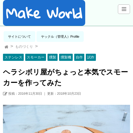
Make World
サイトについて
ヤックル（管理人）Profile
ものづくり
ステンレス
スモーカー
燻製
燻製機
自作
試作
ヘラシボリ屋がちょっと本気でスモー
カーを作ってみた
投稿：2016年11月30日
｜
更新：2018年10月23日