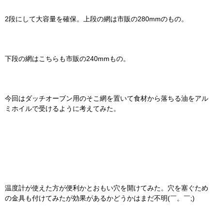
2段にして大容量を確保。上段の網は市販の280mmのもの。
下段の網はこちらも市販の240mmもの。
今回はダッチオーブン用のそこ網を置いて食材から落ちる油をアル
ミホイルで受けるように考えてみた。
温度計が使えた方が便利かとおもい穴を開けてみた。穴を塞ぐため
の金具も付けてみたが効果があるかどうかはまだ不明(￣。￣;)