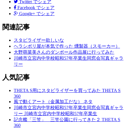
後
Twitter
でシェア
Facebook
でシェア
の
Google+
でシェア
記
関連記事
事
へ
スタビライザー欲しいな
ヘラシボリ屋が本気で作った 燻製器（スモーカー）
の
大野萌菜美さんのダンボール作品展に行ってみた
リ
川崎市立宮内中学校昭和57年卒業生同窓会写真ギャラ
リー
ン
ク
人気記事
THETA S用にスタビライザーを買ってみた
THETA S
360
風で動くアート（金属加工だな）
ネタ
川崎市立宮内中学校昭和57年卒業生同窓会写真ギャラ
リー
川崎市立宮内中学校昭和57年卒業生
記念艦「三笠」 三笠公園に行ってきた２
THETA S
360