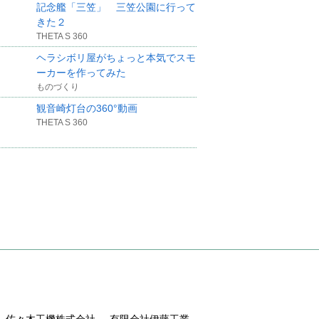
記念艦「三笠」 三笠公園に行って
きた２
THETA S 360
ヘラシボリ屋がちょっと本気でスモ
ーカーを作ってみた
ものづくり
観音崎灯台の360°動画
THETA S 360
佐々木工機株式会社
有限会社伊藤工業