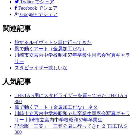
後
Twitter
でシェア
Facebook
でシェア
の
Google+
でシェア
記
関連記事
事
へ
旅するルイヴィトン展に行ってきた
風で動くアート（金属加工だな）
の
川崎市立宮内中学校昭和57年卒業生同窓会写真ギャラ
リ
リー
スタビライザー欲しいな
ン
ク
人気記事
THETA S用にスタビライザーを買ってみた
THETA S
360
風で動くアート（金属加工だな）
ネタ
川崎市立宮内中学校昭和57年卒業生同窓会写真ギャラ
リー
川崎市立宮内中学校昭和57年卒業生
記念艦「三笠」 三笠公園に行ってきた２
THETA S
360