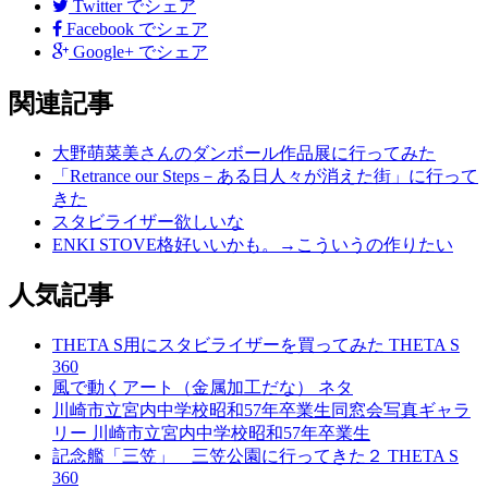
後
Twitter
でシェア
Facebook
でシェア
の
Google+
でシェア
記
関連記事
事
へ
大野萌菜美さんのダンボール作品展に行ってみた
「Retrance our Steps－ある日人々が消えた街」に行って
の
きた
リ
スタビライザー欲しいな
ENKI STOVE格好いいかも。→こういうの作りたい
ン
ク
人気記事
THETA S用にスタビライザーを買ってみた
THETA S
360
風で動くアート（金属加工だな）
ネタ
川崎市立宮内中学校昭和57年卒業生同窓会写真ギャラ
リー
川崎市立宮内中学校昭和57年卒業生
記念艦「三笠」 三笠公園に行ってきた２
THETA S
360