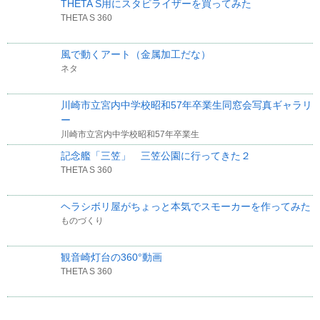
THETA S用にスタビライザーを買ってみた
THETA S 360
風で動くアート（金属加工だな）
ネタ
川崎市立宮内中学校昭和57年卒業生同窓会写真ギャラリ
ー
川崎市立宮内中学校昭和57年卒業生
記念艦「三笠」 三笠公園に行ってきた２
THETA S 360
ヘラシボリ屋がちょっと本気でスモーカーを作ってみた
ものづくり
観音崎灯台の360°動画
THETA S 360