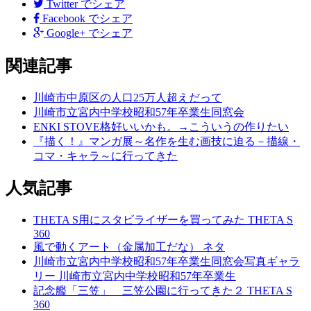
後
Twitter
でシェア
Facebook
でシェア
の
Google+
でシェア
記
関連記事
事
へ
川崎市中原区の人口25万人超えだって
川崎市立宮内中学校昭和57年卒業生同窓会
の
ENKI STOVE格好いいかも。→こういうの作りたい
リ
『描く！』マンガ展～名作を生む画技に迫る－描線・
コマ・キャラ～に行ってきた
ン
ク
人気記事
THETA S用にスタビライザーを買ってみた
THETA S
360
風で動くアート（金属加工だな）
ネタ
川崎市立宮内中学校昭和57年卒業生同窓会写真ギャラ
リー
川崎市立宮内中学校昭和57年卒業生
記念艦「三笠」 三笠公園に行ってきた２
THETA S
360