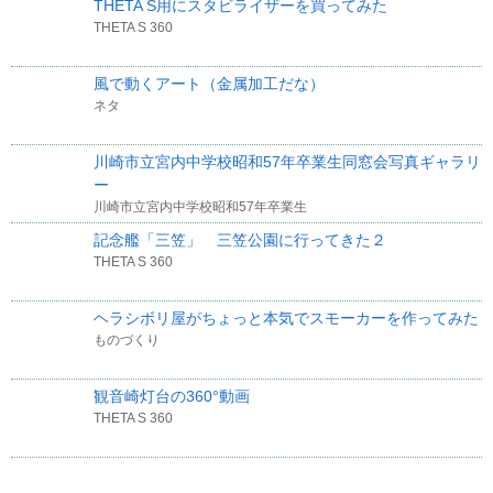
THETA S用にスタビライザーを買ってみた
THETA S 360
風で動くアート（金属加工だな）
ネタ
川崎市立宮内中学校昭和57年卒業生同窓会写真ギャラリ
ー
川崎市立宮内中学校昭和57年卒業生
記念艦「三笠」 三笠公園に行ってきた２
THETA S 360
ヘラシボリ屋がちょっと本気でスモーカーを作ってみた
ものづくり
観音崎灯台の360°動画
THETA S 360