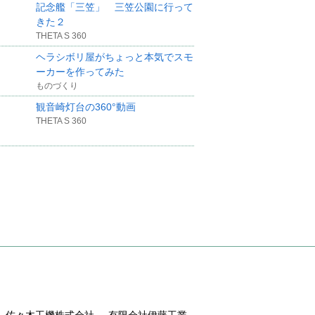
記念艦「三笠」 三笠公園に行って
きた２
THETA S 360
ヘラシボリ屋がちょっと本気でスモ
ーカーを作ってみた
ものづくり
観音崎灯台の360°動画
THETA S 360
佐々木工機株式会社
有限会社伊藤工業